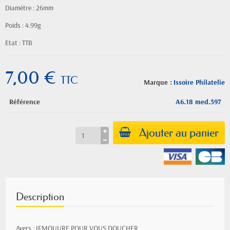
Diamètre : 26mm
Poids : 4.99g
Etat : TTB
7,00 €
TTC
Marque :
Issoire Philatelie
Référence
A6.18 med.597
Ajouter au panier
Description
Avers : IEMOUURE POUR VOUS DOUCHER