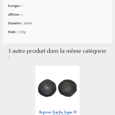
Exergue :
-
officine : -
Diamètre :
26mm
Poids :
3.83g
1 autre produit dans la même catégorie
:
Aspron Trachy Isaac II