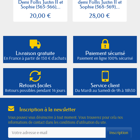
Demi Follis Justin II et
demi Follis Justin II et
Fo
Sophie (565-566),...
Sophie (568-569),...
20,00 €
28,00 €
Livraison gratuite
Paiement sécurisé
En France à partir de 150 € d'achats
Paiement en ligne 100% sécurisé
Retours faciles
Service client
Retours possibles pendant 14 jours
Du Mardi au Samedi de 9h à 18h30
Inscription à la newsletter
Vous pouvez vous désinscrire à tout moment. Vous trouverez pour cela nos
informations de contact dans les conditions d'utilisation du site.