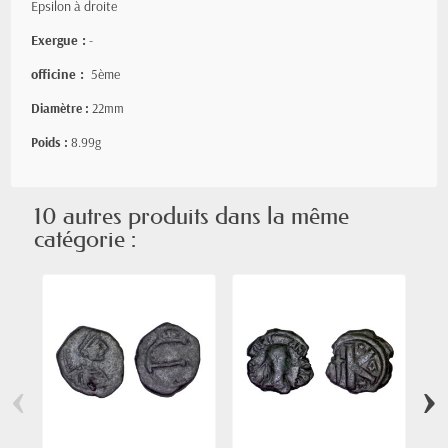
Epsilon à droite
Exergue :
-
officine :
5ème
Diamètre :
22mm
Poids :
8.99g
10 autres produits dans la même
catégorie :
‹
›