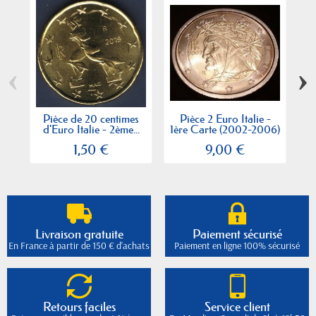
‹
›
Pièce de 20 centimes
Pièce 2 Euro Italie -
P
d'Euro Italie - 2ème...
1ère Carte (2002-2006)
1,50 €
9,00 €
Livraison gratuite
Paiement sécurisé
En France à partir de 150 € d'achats
Paiement en ligne 100% sécurisé
Retours faciles
Service client