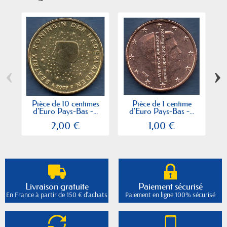
‹
›
Pièce de 10 centimes
Pièce de 1 centime
Pi
d'Euro Pays-Bas -...
d'Euro Pays-Bas -...
2,00 €
1,00 €
Livraison gratuite
Paiement sécurisé
En France à partir de 150 € d'achats
Paiement en ligne 100% sécurisé