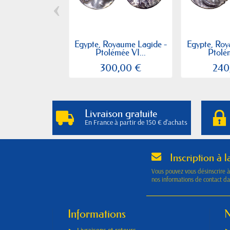
‹
Egypte, Royaume Lagide -
Egypte, Roy
Ptolémée VI...
Ptolém
300,00 €
240
Livraison gratuite
En France à partir de 150 € d'achats
Inscription à l
Vous pouvez vous désinscrire 
nos informations de contact dan
Informations
N
Livraisons et retours