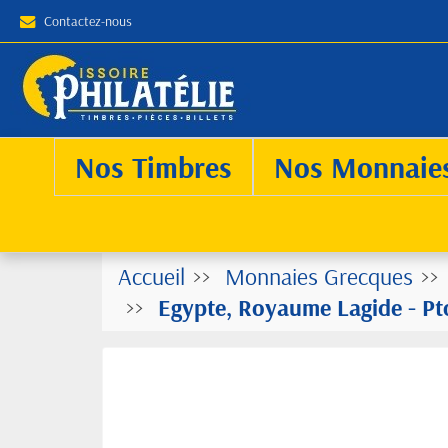
Contactez-nous
Nos Timbres
Nos Monnaie
Accueil
Monnaies Grecques
Egypte, Royaume Lagide - Pt