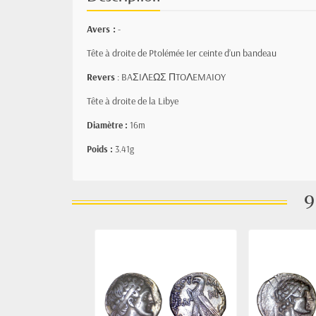
Avers :
-
Tête à droite de Ptolémée Ier ceinte d’un bandeau
Revers
: BAΣIΛEΩΣ ΠTOΛEMAIOY
Tête à droite de la Libye
Diamètre :
16m
Poids :
3.41g
9