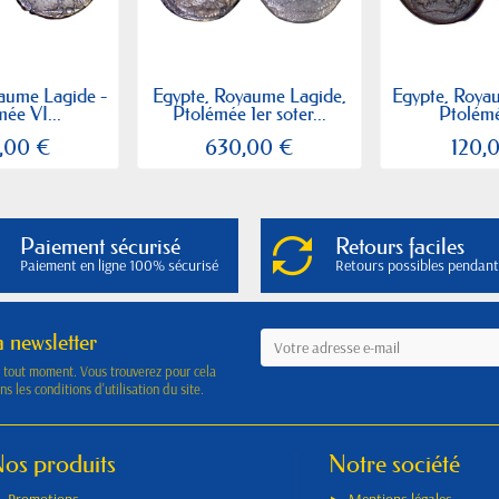
aume Lagide -
Egypte, Royaume Lagide,
Egypte, Roya
ée VI...
Ptolémée 1er soter...
Ptolémé
,00 €
630,00 €
120,
Paiement sécurisé
Retours faciles
Paiement en ligne 100% sécurisé
Retours possibles pendant
a newsletter
à tout moment. Vous trouverez pour cela
s les conditions d'utilisation du site.
os produits
Notre société
Promotions
Mentions légales