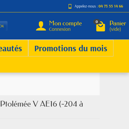
Appelez-nous :
04 73 55 14 66
Mon compte
Panier
0
OK
Connexion
(vide)
eautés
Promotions du mois
 Ptolémée V AE16 (-204 à