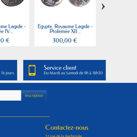
›
ume Lagide -
Egypte, Royaume Lagide -
Egypte, Royaum
e IV...
Ptolémée XII...
Ptolémée III
00 €
300,00 €
250,0
Service client
 14 jours
Du Mardi au Samedi de 9h à 18h30
Contactez-nous
51 rue de la Berbiziale