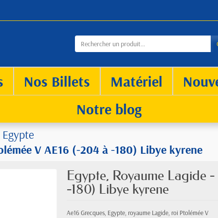
s
Nos Billets
Matériel
Nouv
Notre blog
Egypte
olémée V AE16 (-204 à -180) Libye kyrene
Egypte, Royaume Lagide -
-180) Libye kyrene
Ae16 Grecques, Egypte, royaume Lagide, roi Ptolémée V