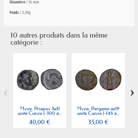
Diamètre :
16 mm
Poids :
3.29g
10 autres produits dans la même
catégorie :
‹
›
Mysie, Priapos Ae11
Mysie, Pergame ae19
M
unité Cuivre (-300 à...
unité Cuivre (-148 à...
40,00 €
35,00 €