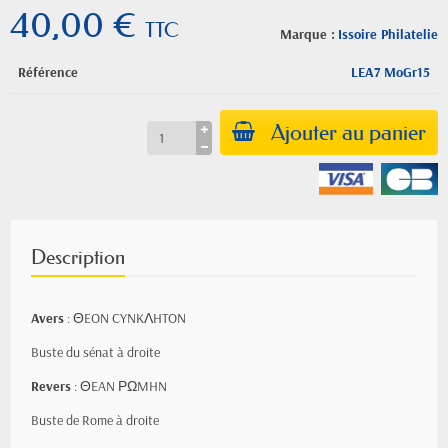
40,00 €
TTC
Marque :
Issoire Philatelie
Référence
LEA7 MoGr15
Ajouter au panier
Description
Avers
: ΘEON CYNKΛHTON
Buste du sénat à droite
Revers
: ΘEAN ΡΩMHN
Buste de Rome à droite