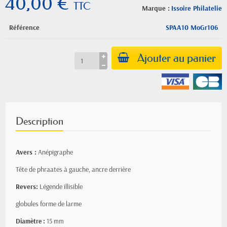
40,00 €
TTC
Marque :
Issoire Philatelie
Référence
SPAA10 MoGr106
Ajouter au panier
Description
Avers :
Anépigraphe
Tête de phraates à gauche, ancre derrière
Revers:
Légende illisible
globules forme de larme
Diamètre :
15 mm