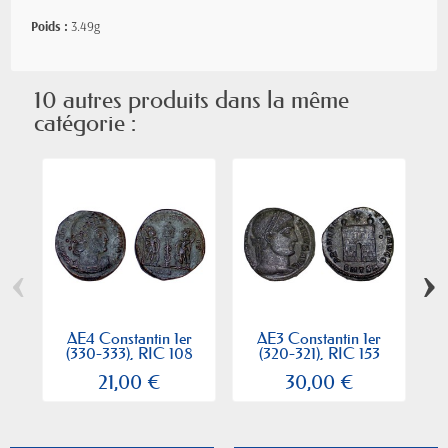
Poids :
3.49g
10 autres produits dans la même
catégorie :
‹
›
AE4 Constantin 1er
AE3 Constantin 1er
(330-333), RIC 108
(320-321), RIC 153
sear...
sear...
21,00 €
30,00 €