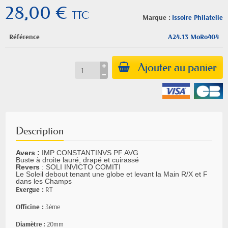
28,00 €
TTC
Marque :
Issoire Philatelie
Référence
A24.13 MoRo404
Ajouter au panier
Description
Avers :
IMP CONSTANTINVS PF AVG
Buste à droite lauré, drapé et cuirassé
Revers
: SOLI INVICTO COMITI
Le Soleil debout tenant une globe et levant la Main R/X et F
dans les Champs
Exergue :
RT
Officine :
3ème
Diamètre :
20mm