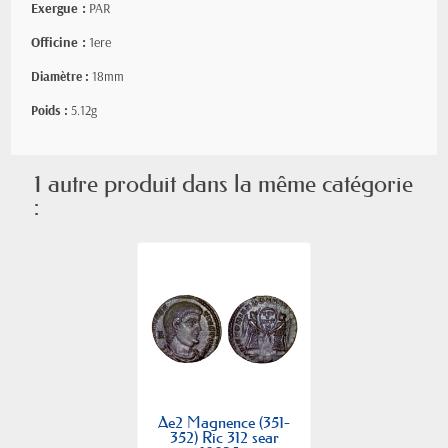
Exergue :
PAR
Officine :
1ere
Diamètre :
18mm
Poids :
5.12g
1 autre produit dans la même catégorie
:
Ae2 Magnence (351-
352) Ric 312 sear