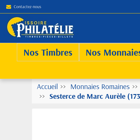
Contactez-nous
Nos Timbres
Nos Monnaie
Accueil
Monnaies Romaines
Sesterce de Marc Aurèle (173