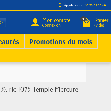
Appelez-nous :
04 73 55 14 66
Mon compte
Panier
0
OK
Connexion
(vide)
eautés
Promotions du mois
73), ric 1075 Temple Mercure