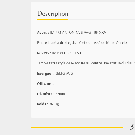
Description
Avers
: IMP M ANTONINVS AVG TRP XXVII
Buste lauré à droite, drapé et cuirassé de Marc Aurèle
Revers
: IMP VI COS III S-C
Temple tétrastyle de Mercure au centre une statue du dieu
Exergue :
RELIG AVG
Officine :
-
Diamètre :
32mm
Poids :
26.11g
3