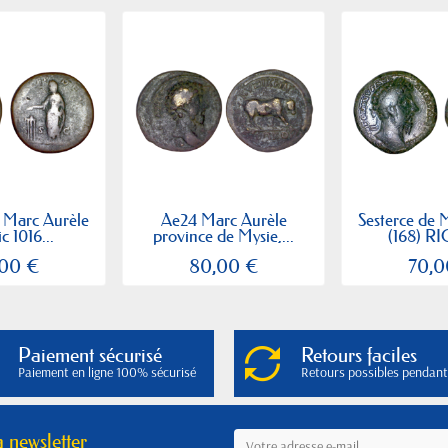
e Marc Aurèle
Ae24 Marc Aurèle
Sesterce de 
ic 1016...
province de Mysie,...
(168) RI
,00 €
80,00 €
70,0
Paiement sécurisé
Retours faciles
Paiement en ligne 100% sécurisé
Retours possibles pendant
a newsletter