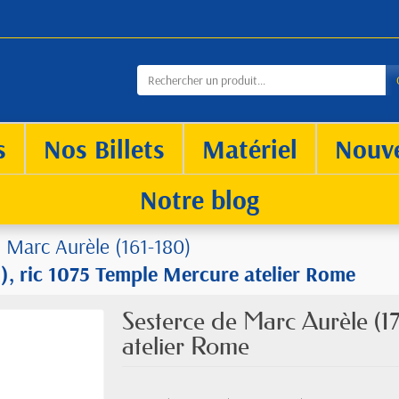
s
Nos Billets
Matériel
Nouv
Notre blog
Marc Aurèle (161-180)
), ric 1075 Temple Mercure atelier Rome
Sesterce de Marc Aurèle (1
atelier Rome