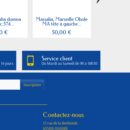
ulia domna
Massalia, Marseille Obole
Ae23 Julia
c.574...
MA tête à gauche...
Province de P
0 €
50,00 €
15,00
Service client
 14 jours
Du Mardi au Samedi de 9h à 18h30
Contactez-nous
51 rue de la Berbiziale
63500 ISSOIRE