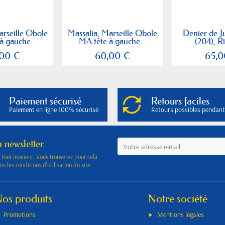
arseille Obole
Massalia, Marseille Obole
Denier de J
à gauche...
MA tête à gauche...
(204), Ri
,00 €
60,00 €
65,0
Paiement sécurisé
Retours faciles
Paiement en ligne 100% sécurisé
Retours possibles pendant
a newsletter
à tout moment. Vous trouverez pour cela
s les conditions d'utilisation du site.
os produits
Notre société
Promotions
Mentions légales