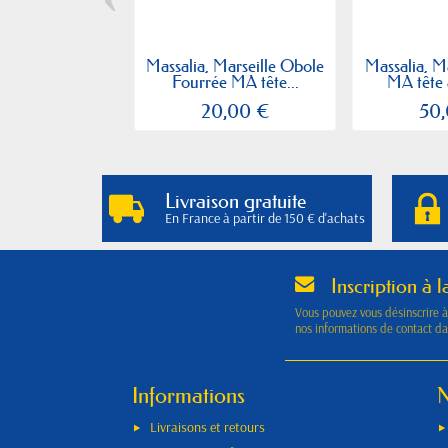
Massalia, Marseille Obole
Massalia, M
Fourrée MA tête...
MA tête 
20,00 €
50
Livraison gratuite
En France à partir de 150 € d'achats
Inscription à l
Vous pouvez vous désinscrire 
nos informations de contact dan
Informations
N
Livraisons et retours