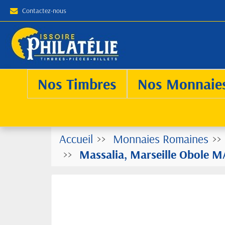
Contactez-nous
Nos Timbres
Nos Monnaie
Accueil
Monnaies Romaines
Massalia, Marseille Obole MA