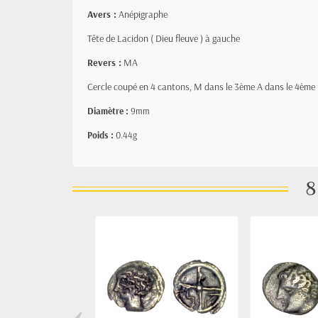
Avers :
Anépigraphe
Tête de Lacidon ( Dieu fleuve ) à gauche
Revers :
MA
Cercle coupé en 4 cantons, M dans le 3ème A dans le 4ème
Diamètre :
9mm
Poids :
0.44g
8
‹