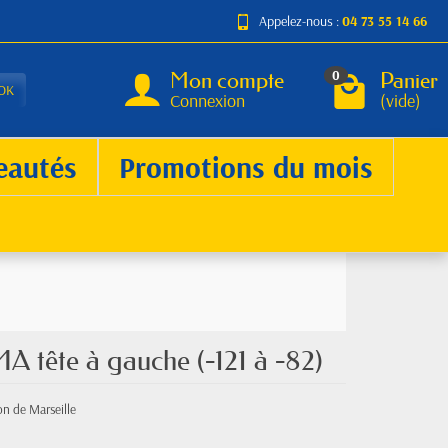
Appelez-nous :
04 73 55 14 66
Mon compte
Panier
0
OK
Connexion
(vide)
eautés
Promotions du mois
MA tête à gauche (-121 à -82)
on de Marseille