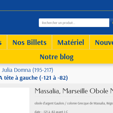
s
Nos Billets
Matériel
Nouv
Notre blog
Julia Domna (195-217)
 tête à gauche (-121 à -82)
Massalia, Marseille Obole 
obole d'argent Gaulois / colonie Grecque de Massalia, Régi
date : -121 à -82 avant J-C