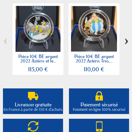
‹
›
Pièce 10€ BE argent
Pièce 10€ BE argent
2022 Astérix et le...
2022 Astérix Trio,...
20
115,00 €
110,00 €
Livraison gratuite
Paiement sécurisé
En France à partir de 150 € d'achats
Paiement en ligne 100% sécurisé