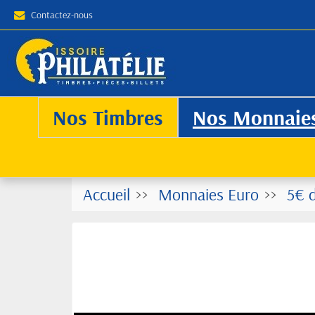
Contactez-nous
Nos Timbres
Nos Monnaie
Accueil
Monnaies Euro
5€ d