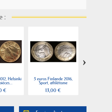
e :
›
012, Helsinki
5 euros Finlande 2016,
5 euros Finla
ièces...
Sport, athlétisme
Aland pièce d
0 €
13,00 €
13,00