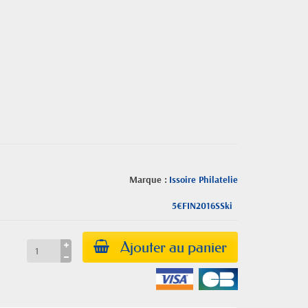
Marque :
Issoire Philatelie
5€FIN2016SSki
Ajouter au panier