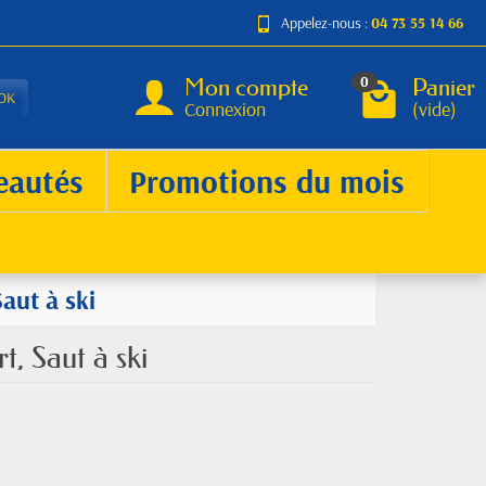
Appelez-nous :
04 73 55 14 66
Mon compte
Panier
0
OK
Connexion
(vide)
eautés
Promotions du mois
aut à ski
t, Saut à ski