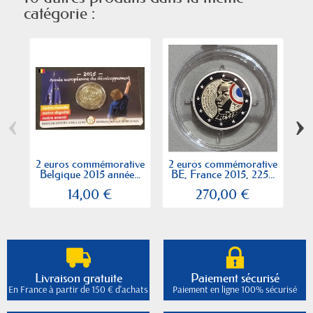
catégorie :
‹
›
2 euros commémorative
2 euros commémorative
2 
Belgique 2015 année...
BE, France 2015, 225...
14,00 €
270,00 €
Livraison gratuite
Paiement sécurisé
En France à partir de 150 € d'achats
Paiement en ligne 100% sécurisé