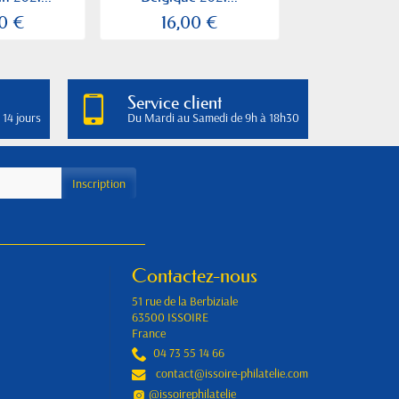
0 €
16,00 €
5,20
Service client
 14 jours
Du Mardi au Samedi de 9h à 18h30
Contactez-nous
51 rue de la Berbiziale
63500 ISSOIRE
France
04 73 55 14 66
contact@issoire-philatelie.com
@issoirephilatelie