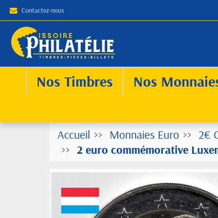
Contactez-nous
Nos Timbres
Nos Monnaie
Accueil
Monnaies Euro
2€ 
2 euro commémorative Luxem