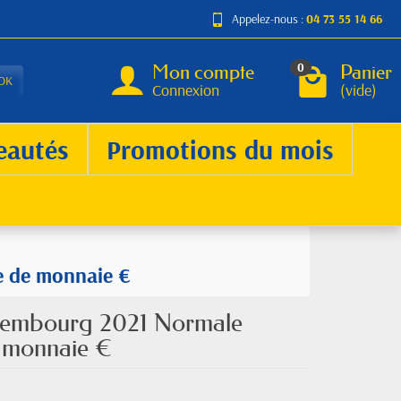
Appelez-nous :
04 73 55 14 66
Mon compte
Panier
0
OK
Connexion
(vide)
eautés
Promotions du mois
e de monnaie €
xembourg 2021 Normale
e monnaie €