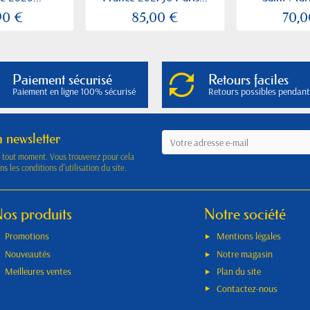
90 €
85,00 €
70,0
Paiement sécurisé
Retours faciles
Paiement en ligne 100% sécurisé
Retours possibles pendant
a newsletter
à tout moment. Vous trouverez pour cela
s les conditions d'utilisation du site.
os produits
Notre société
Promotions
Mentions légales
Nouveautés
Notre magasin
Meilleures ventes
Plan du site
Contactez-nous