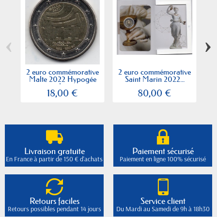
‹
›
2 euro commémorative
2 euro commémorative
2
Malte 2022 Hypogée
Saint Marin 2022...
de...
18,00 €
80,00 €
Livraison gratuite
Paiement sécurisé
En France à partir de 150 € d'achats
Paiement en ligne 100% sécurisé
Retours faciles
Service client
Retours possibles pendant 14 jours
Du Mardi au Samedi de 9h à 18h30