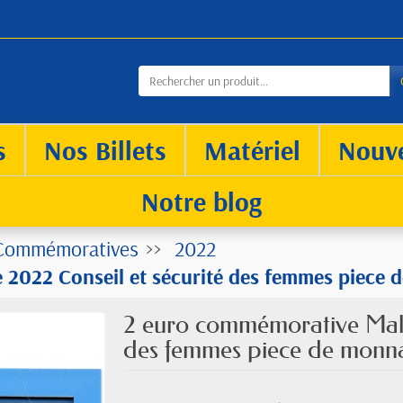
s
Nos Billets
Matériel
Nouv
Notre blog
Commémoratives
2022
2022 Conseil et sécurité des femmes piece 
2 euro commémorative Malt
des femmes piece de monn