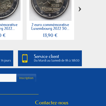
›
mémorative
2 euro commémorative
2 euro commé
g 2022...
Luxembourg 2022 50...
Saint Marin
0 €
13,90 €
80,00
Service client
 14 jours
Du Mardi au Samedi de 9h à 18h30
Contactez-nous