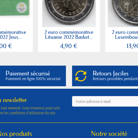
mmémorative
2 euro commémorative
2 euro com
022 Jeux...
Lituanie 2022 Basket...
Luxembour
,00 €
4,90 €
13,9
Paiement sécurisé
Retours faciles
Paiement en ligne 100% sécurisé
Retours possibles pendant
a newsletter
à tout moment. Vous trouverez pour cela
s les conditions d'utilisation du site.
os produits
Notre société