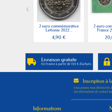
‹
2 euro commémorative
2 euro co
Lettonie 2022...
France 2
4,90 €
20
Livraison gratuite
En France à partir de 150 € d'achats
Inscription à l
Vous pouvez vous désinscrire 
nos informations de contact dan
Informations
N