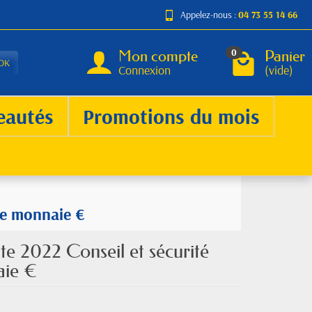
Appelez-nous :
04 73 55 14 66
Mon compte
Panier
0
OK
Connexion
(vide)
eautés
Promotions du mois
de monnaie €
e 2022 Conseil et sécurité
aie €