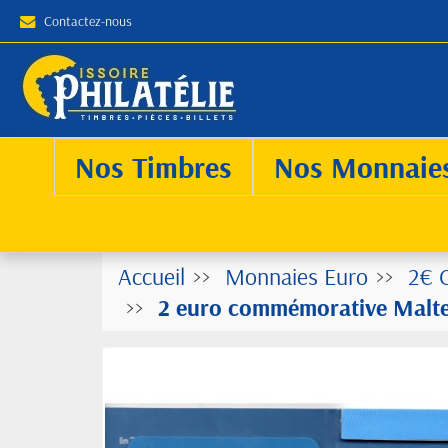
Contactez-nous
Nos Timbres
Nos Monnaie
Accueil
Monnaies Euro
2€ 
2 euro commémorative Malte 