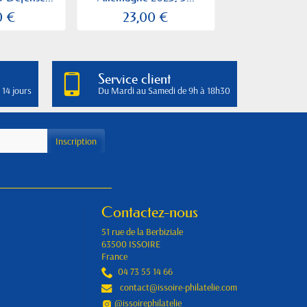
0 €
23,00 €
17,00
Service client
 14 jours
Du Mardi au Samedi de 9h à 18h30
Contactez-nous
51 rue de la Berbiziale
63500 ISSOIRE
France
04 73 55 14 66
contact@issoire-philatelie.com
@issoirephilatelie