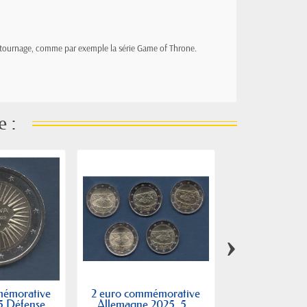
 de tournage, comme par exemple la série Game of Throne.
e :
›
mémorative
2 euro commémorative
2 euro commé
5 Défense...
Allemagne 2025, 5...
Finlande 2