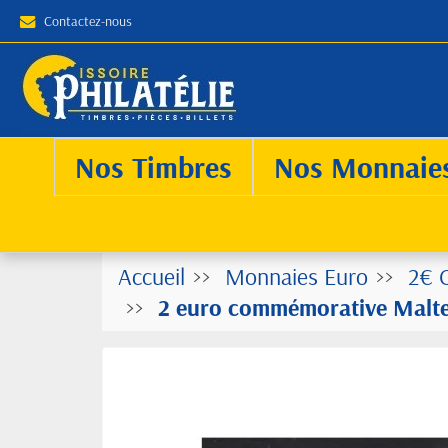
Contactez-nous
Nos Timbres
Nos Monnaie
Accueil
Monnaies Euro
2€ 
2 euro commémorative Malte