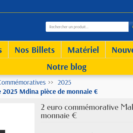
s
Nos Billets
Matériel
Nouv
Notre blog
Commémoratives
2025
 2025 Mdina pièce de monnaie €
2 euro commémorative Mal
monnaie €