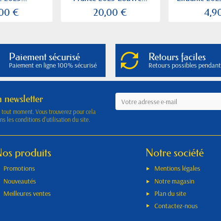
,00 €
20,00 €
4,9
Paiement sécurisé
Retours faciles
Paiement en ligne 100% sécurisé
Retours possibles pendant
a newsletter
à tout moment. Vous trouverez pour cela
s les conditions d'utilisation du site.
os produits
Notre société
Promotions
Mentions légales
Nouveautés
Notre magasin
Meilleures ventes
Plan du site
Contactez-nous