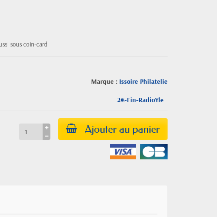
ussi sous coin-card
Marque :
Issoire Philatelie
2€-Fin-RadioYle
Ajouter au panier