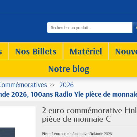
s
Nos Billets
Matériel
Nouv
Notre blog
Commémoratives
2026
nde 2026, 100ans Radio Yle pièce de monnai
2 euro commémorative Finl
pièce de monnaie €
Pièce 2 euro commémorative Finlande 2026