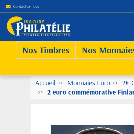
Contactez-nous
Nos Timbres
Nos Monnaie
Accueil
Monnaies Euro
2€ 
2 euro commémorative Finla