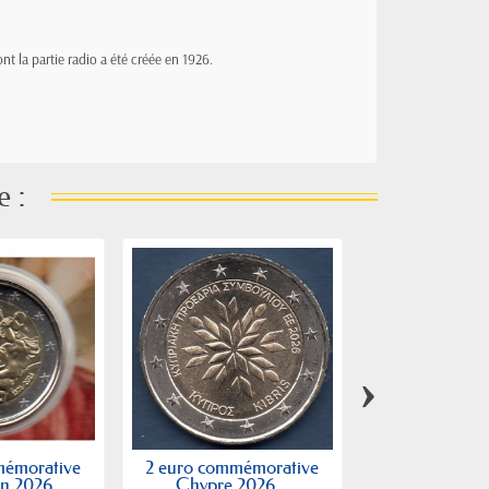
ont la partie radio a été créée en 1926.
e :
›
mémorative
2 euro commémorative
2 euro commé
n 2026...
Chypre 2026...
BE, France 