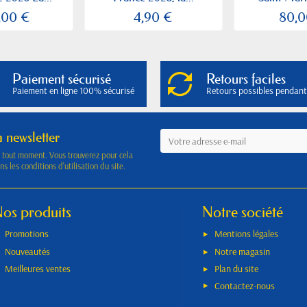
,00 €
4,90 €
80,0
Paiement sécurisé
Retours faciles
Paiement en ligne 100% sécurisé
Retours possibles pendant
a newsletter
à tout moment. Vous trouverez pour cela
s les conditions d'utilisation du site.
os produits
Notre société
Promotions
Mentions légales
Nouveautés
Notre magasin
Meilleures ventes
Plan du site
Contactez-nous