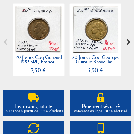
‹
›
20 francs Coq Guiraud
20 francs Coq Georges
20
1952 SPL, France...
Guiraud 3 faucilles...
1
7,50 €
3,50 €
Livraison gratuite
Paiement sécurisé
En France à partir de 150 € d'achats
Paiement en ligne 100% sécurisé