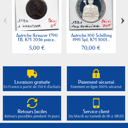
‹
›
Autriche 1kreuzer 1790
Autriche 100 Schilling
Au
TB, KM 2056 pièce...
1991 Spl, KM.3001...
B
5,00 €
70,00 €
Livraison gratuite
Paiement sécurisé
En France à partir de 150 € d'achats
Paiement en ligne 100% sécurisé
Retours faciles
Service client
Retours possibles pendant 14 jours
Du Mardi au Samedi de 9h à 18h30