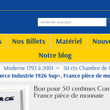
s
Nos Billets
Matériel
Nouv
Notre blog
Moderne 1792 à 2001
50 cts Chambre de
rce Industrie 1926 Sup+, France pièce de m
Bon pour 50 centimes Com
France pièce de monnaie