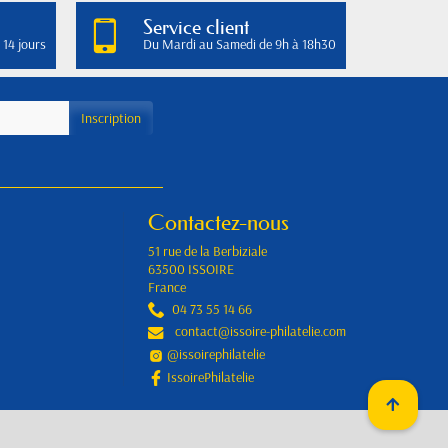
Service client
 14 jours
Du Mardi au Samedi de 9h à 18h30
Contactez-nous
51 rue de la Berbiziale
63500 ISSOIRE
France
04 73 55 14 66
contact@issoire-philatelie.com
@issoirephilatelie
IssoirePhilatelie