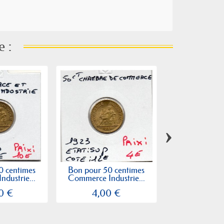
e :
›
0 centimes
Bon pour 50 centimes
50 centimes 
dustrie...
Commerce Industrie...
Industrie 1
0 €
4,00 €
22,50