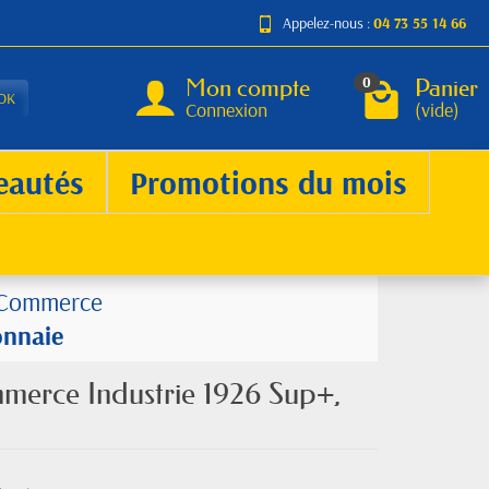
Appelez-nous :
04 73 55 14 66
Mon compte
Panier
0
OK
Connexion
(vide)
eautés
Promotions du mois
 Commerce
onnaie
merce Industrie 1926 Sup+,