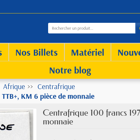
s
Nos Billets
Matériel
Nouv
Notre blog
Afrique
Centrafrique
1 TTB+, KM 6 pièce de monnaie
Centrafrique 100 francs 19
monnaie