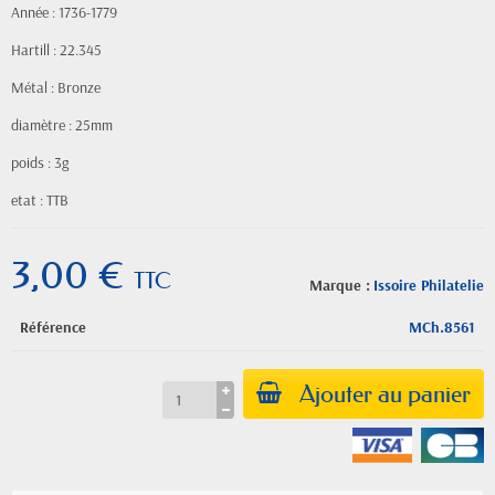
Année : 1736-1779
Hartill : 22.345
Métal : Bronze
diamètre : 25mm
poids : 3g
etat : TTB
3,00 €
TTC
Marque :
Issoire Philatelie
Référence
MCh.8561
Ajouter au panier