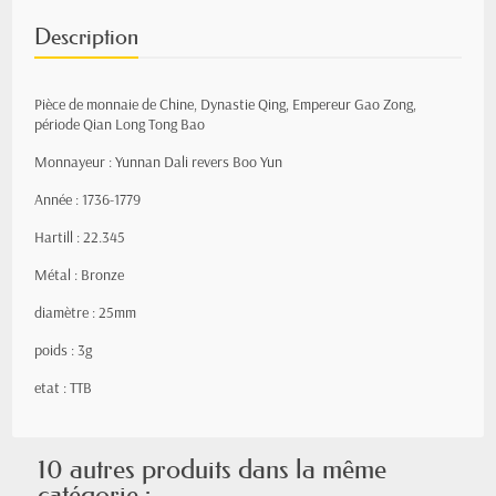
Description
Pièce de monnaie de Chine, Dynastie Qing, Empereur Gao Zong,
période Qian Long Tong Bao
Monnayeur : Yunnan Dali revers Boo Yun
Année : 1736-1779
Hartill : 22.345
Métal : Bronze
diamètre : 25mm
poids : 3g
etat : TTB
10 autres produits dans la même
catégorie :