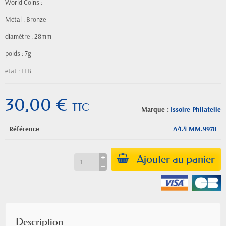
World Coins : -
Métal : Bronze
diamètre : 28mm
poids : 7g
etat : TTB
30,00 €
TTC
Marque :
Issoire Philatelie
Référence
A4.4 MM.9978
Ajouter au panier
Description