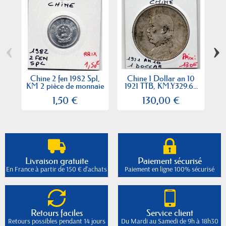
‹
›
Chine 2 fen 1982 Spl,
Chine 1 Dollar an 10
KM 2 pièce de monnaie
1921 TTB, KM.Y329.6...
j
1,50 €
130,00 €
Livraison gratuite
Paiement sécurisé
En France à partir de 150 € d'achats
Paiement en ligne 100% sécurisé
Retours faciles
Service client
Retours possibles pendant 14 jours
Du Mardi au Samedi de 9h à 18h30