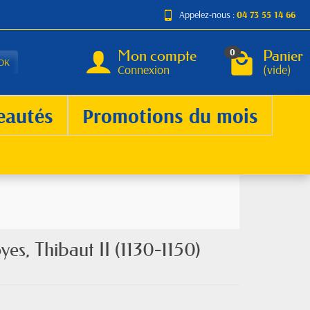
Appelez-nous :
04 73 55 14 66
Mon compte
Panier
0
OK
Connexion
(vide)
eautés
Promotions du mois
s, Thibaut II (1130-1150)