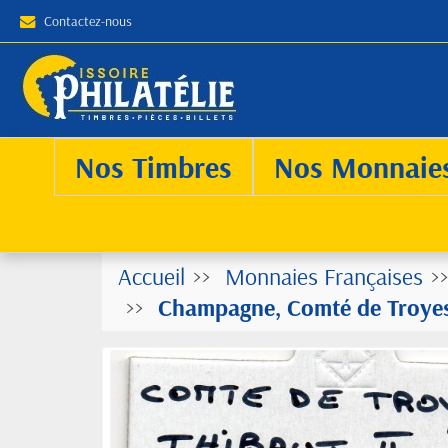
Contactez-nous
Nos Timbres
Nos Monnaie
Accueil
Monnaies Françaises
Champagne, Comté de Troyes,