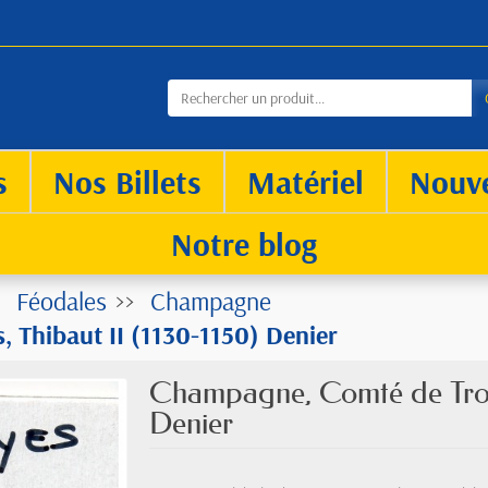
s
Nos Billets
Matériel
Nouv
Notre blog
Féodales
Champagne
 Thibaut II (1130-1150) Denier
Champagne, Comté de Troye
Denier