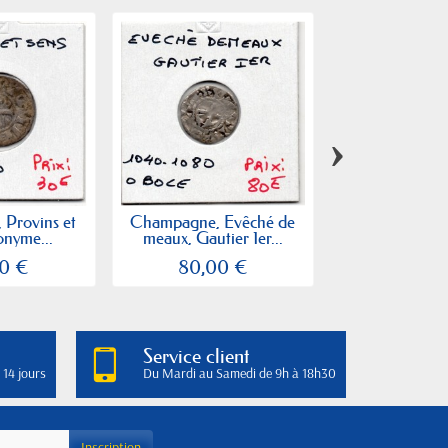
›
Provins et
Champagne, Evêché de
Champagne, 
onyme...
meaux, Gautier 1er...
Provins, Thib
0 €
80,00 €
35,00
Service client
 14 jours
Du Mardi au Samedi de 9h à 18h30