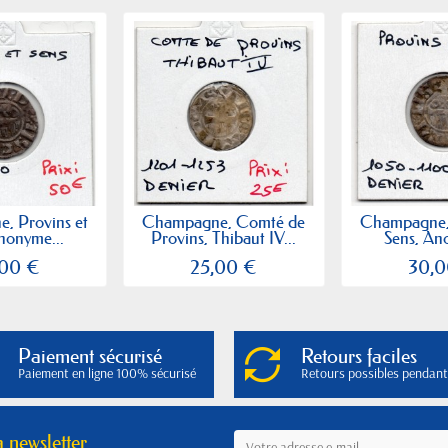
, Provins et
Champagne, Comté de
Champagne, 
nonyme...
Provins, Thibaut IV...
Sens, An
,00 €
25,00 €
30,0
Paiement sécurisé
Retours faciles
Paiement en ligne 100% sécurisé
Retours possibles pendant
a newsletter