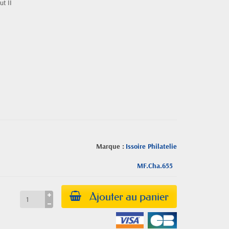
t II
Marque :
Issoire Philatelie
MF.Cha.655
Ajouter au panier