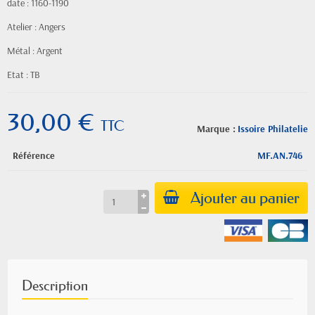
date : 1160-1190
Atelier : Angers
Métal : Argent
Etat : TB
30,00 €
TTC
Marque :
Issoire Philatelie
Référence
MF.AN.746
Ajouter au panier
Description