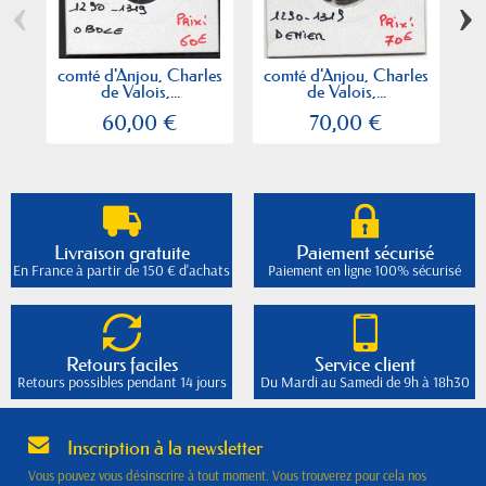
‹
›
comté d'Anjou, Charles
comté d'Anjou, Charles
de Valois,...
de Valois,...
Fo
60,00 €
70,00 €
Livraison gratuite
Paiement sécurisé
En France à partir de 150 € d'achats
Paiement en ligne 100% sécurisé
Retours faciles
Service client
Retours possibles pendant 14 jours
Du Mardi au Samedi de 9h à 18h30
Inscription à la newsletter
Vous pouvez vous désinscrire à tout moment. Vous trouverez pour cela nos