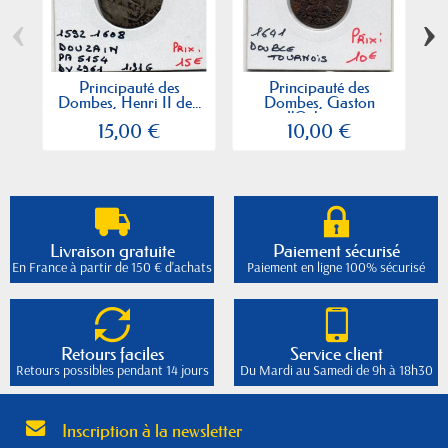
‹
›
Principauté des
Principauté des
Dombes, Henri II de...
Dombes, Gaston
d'Orleans...
15,00 €
10,00 €
Livraison gratuite
Paiement sécurisé
En France à partir de 150 € d'achats
Paiement en ligne 100% sécurisé
Retours faciles
Service client
Retours possibles pendant 14 jours
Du Mardi au Samedi de 9h à 18h30
Inscription à la newsletter