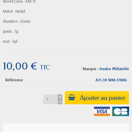
World Coins : KM 13
Métal : Nickel
diamètre : 25mm
poids : 7g
etat : Spl
10,00 €
TTC
Marque :
Issoire Philatelie
Référence
A11.10 MM.11086
Ajouter au panier