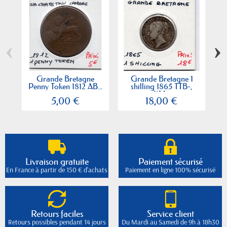
‹
›
Grande Bretagne
Grande Bretagne 1
G
Penny Token 1812 AB...
shilling 1865 TTB-,
KM...
5,00 €
18,00 €
Livraison gratuite
Paiement sécurisé
En France à partir de 150 € d'achats
Paiement en ligne 100% sécurisé
Retours faciles
Service client
Retours possibles pendant 14 jours
Du Mardi au Samedi de 9h à 18h30