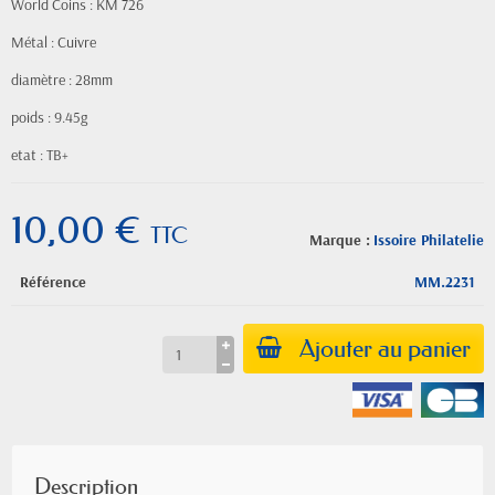
World Coins : KM 726
Métal : Cuivre
diamètre : 28mm
poids : 9.45g
etat : TB+
10,00 €
TTC
Marque :
Issoire Philatelie
Référence
MM.2231
Ajouter au panier
Description