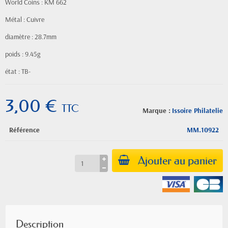
World Coins : KM 662
Métal : Cuivre
diamètre : 28.7mm
poids : 9.45g
état : TB-
3,00 €
TTC
Marque :
Issoire Philatelie
Référence
MM.10922
Ajouter au panier
Description