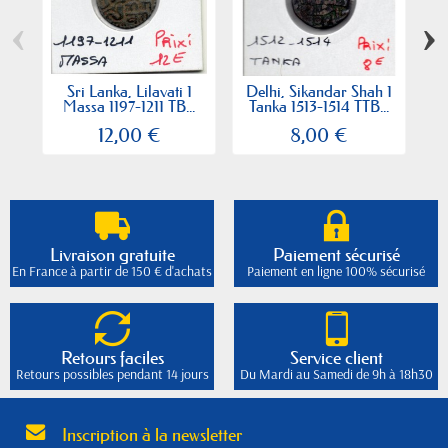
‹
›
Sri Lanka, Lilavati 1
Delhi, Sikandar Shah 1
Sr
Massa 1197-1211 TB...
Tanka 1513-1514 TTB...
12,00 €
8,00 €
Livraison gratuite
Paiement sécurisé
En France à partir de 150 € d'achats
Paiement en ligne 100% sécurisé
Retours faciles
Service client
Retours possibles pendant 14 jours
Du Mardi au Samedi de 9h à 18h30
Inscription à la newsletter