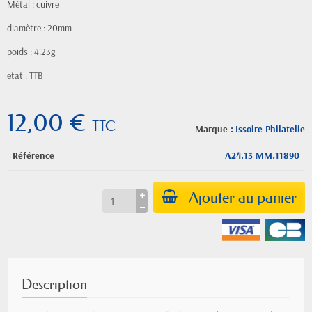
Métal : cuivre
diamètre : 20mm
poids : 4.23g
etat : TTB
12,00 €
TTC
Marque :
Issoire Philatelie
Référence
A24.13 MM.11890
Ajouter au panier
Description