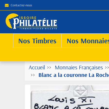
Contactez-nous
Nos Timbres
Nos Monnaie
Accueil
Monnaies Françaises
Blanc a la couronne La Roche