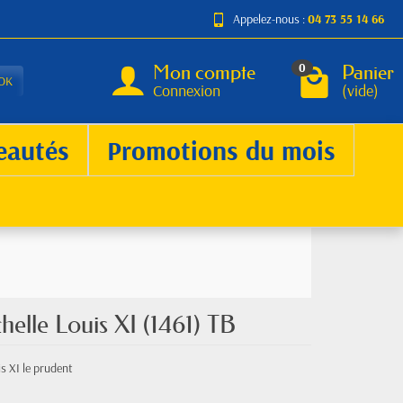
Appelez-nous :
04 73 55 14 66
Mon compte
Panier
0
OK
Connexion
(vide)
eautés
Promotions du mois
elle Louis XI (1461) TB
s XI le prudent