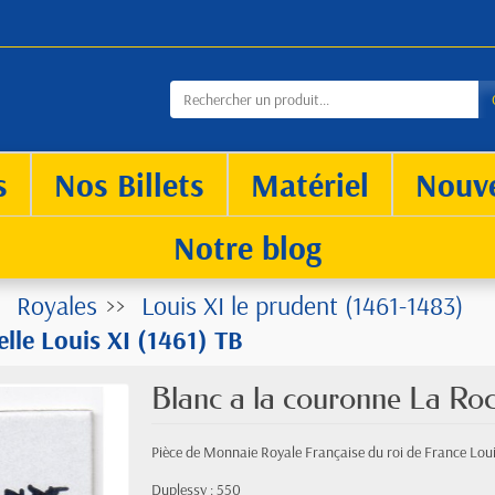
s
Nos Billets
Matériel
Nouv
Notre blog
Royales
Louis XI le prudent (1461-1483)
lle Louis XI (1461) TB
Blanc a la couronne La Roch
Pièce de Monnaie Royale Française du roi de France Loui
Duplessy : 550