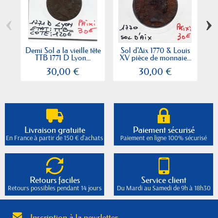
‹
›
Demi Sol a la vieille tête
Sol d'Aix 1770 & Louis
1
TTB 1771 D Lyon...
XV pièce de monnaie...
30,00 €
30,00 €
Livraison gratuite
Paiement sécurisé
En France à partir de 150 € d'achats
Paiement en ligne 100% sécurisé
Retours faciles
Service client
Retours possibles pendant 14 jours
Du Mardi au Samedi de 9h à 18h30
Inscription à la newsletter