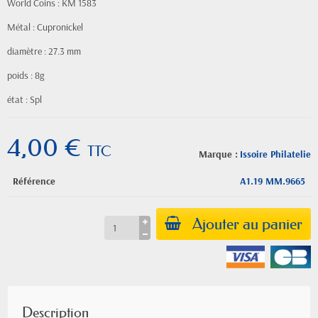
World Coins : KM 1583
Métal : Cupronickel
diamètre : 27.3 mm
poids : 8g
état : Spl
4,00 €
TTC
Marque :
Issoire Philatelie
Référence
A1.19 MM.9665
Ajouter au panier
Description