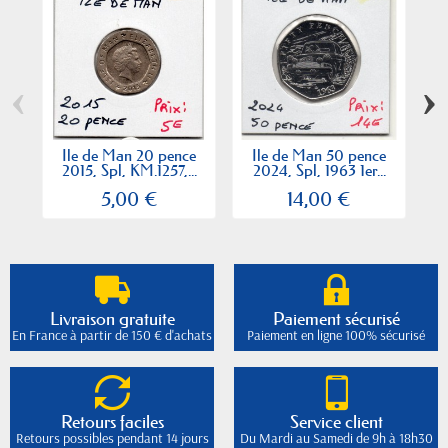
‹
›
Ile de Man 20 pence
Ile de Man 50 pence
2015, Spl, KM.1257,...
2024, Spl, 1963 1er...
5,00 €
14,00 €
Livraison gratuite
Paiement sécurisé
En France à partir de 150 € d'achats
Paiement en ligne 100% sécurisé
Retours faciles
Service client
Retours possibles pendant 14 jours
Du Mardi au Samedi de 9h à 18h30