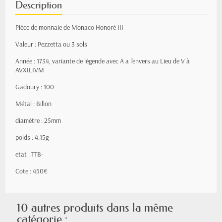
Description
Pièce de monnaie de Monaco Honoré III
Valeur : Pezzetta ou 3 sols
Année : 1734, variante de légende avec A a l'envers au Lieu de V à
AVXILIVM
Gadoury : 100
Métal : Billon
diamètre : 25mm
poids : 4.15g
etat : TTB-
Cote : 450€
10 autres produits dans la même
catégorie :