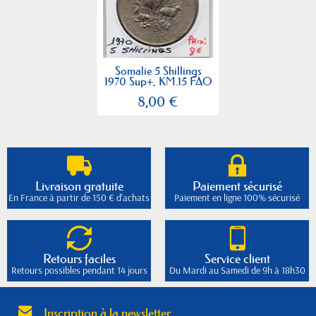
Somalie 5 Shillings
1970 Sup+, KM.15 FAO
8,00 €
Livraison gratuite
Paiement sécurisé
En France à partir de 150 € d'achats
Paiement en ligne 100% sécurisé
Retours faciles
Service client
Retours possibles pendant 14 jours
Du Mardi au Samedi de 9h à 18h30
Inscription à la newsletter