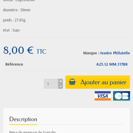
diamètre : 38mm
poids : 27.85g
etat : Sup+
8,00 €
TTC
Marque :
Issoire Philatelie
Référence
A23.12 MM.11788
Ajouter au panier
Description
Pièce de monnaie de Somalie