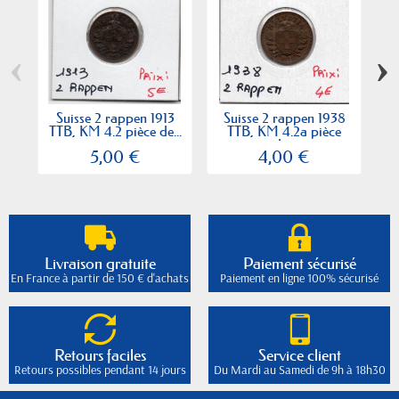
‹
›
Suisse 2 rappen 1913
Suisse 2 rappen 1938
TTB, KM 4.2 pièce de...
TTB, KM 4.2a pièce
T
de...
5,00 €
4,00 €
Livraison gratuite
Paiement sécurisé
En France à partir de 150 € d'achats
Paiement en ligne 100% sécurisé
Retours faciles
Service client
Retours possibles pendant 14 jours
Du Mardi au Samedi de 9h à 18h30