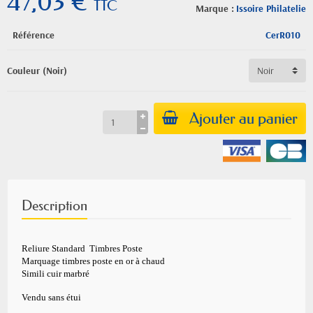
47,03 €
TTC
Marque :
Issoire Philatelie
Référence
CerR010
Couleur (Noir)
Ajouter au panier
Description
Reliure
Standard
Timbres Poste
Marquage timbres poste en or à chaud
Simili cuir marbré
Vendu sans étui