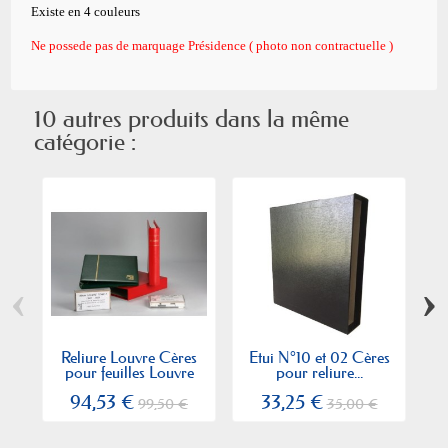
Existe en 4 couleurs
Ne possede pas de marquage Présidence ( photo non contractuelle )
10 autres produits dans la même
catégorie :
‹
›
Reliure Louvre Cères
Etui N°10 et 02 Cères
E
pour feuilles Louvre
pour reliure...
94,53 €
33,25 €
99,50 €
35,00 €