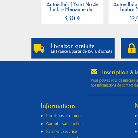
Autoadhésif Yvert No 4a
Autoadhésif
Timbre Marianne du...
Timbre M
3,30 €
12
Livraison gratuite
En France à partir de 150 € d'achats
Inscription à l
Vous pouvez vous désinscrire 
nos informations de contact dan
Informations
N
Livraisons et retours
Garantie satisfaction
Paiement sécurisé