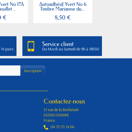
Yvert No 17A
Autoadhésif Yvert No 6
Autoadhésif Y
uillet...
Timbre Marianne du...
Timbre Maria
0 €
8,50 €
0,53
Service client
 14 jours
Du Mardi au Samedi de 9h à 18h30
Contactez-nous
51 rue de la Berbiziale
63500 ISSOIRE
France
04 73 55 14 66