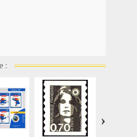
e :
›