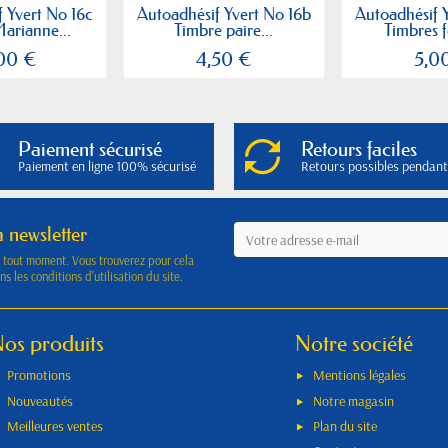
 Yvert No 16c
Autoadhésif Yvert No 16b
Autoadhésif 
arianne...
Timbre paire...
Timbres fe
,00 €
4,50 €
5,0
Paiement sécurisé
Retours faciles
Paiement en ligne 100% sécurisé
Retours possibles pendant
a newsletter
à tout moment. Vous trouverez pour cela
s les conditions d'utilisation du site.
os produits
Notre société
Promotions
Mentions légales
Nouveautés
Notre magasin
Meilleures ventes
Plan du site