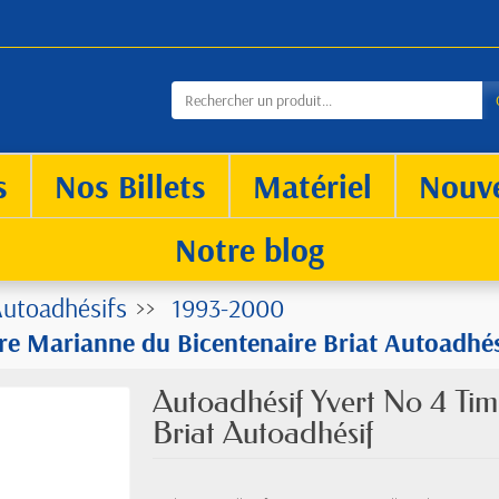
s
Nos Billets
Matériel
Nouv
Notre blog
utoadhésifs
1993-2000
re Marianne du Bicentenaire Briat Autoadhés
Autoadhésif Yvert No 4 Ti
Briat Autoadhésif