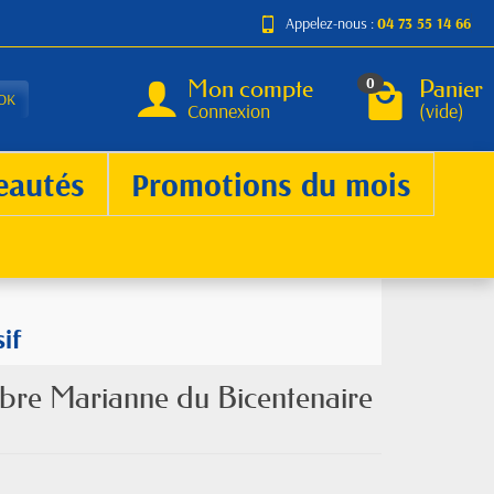
Appelez-nous :
04 73 55 14 66
Mon compte
Panier
0
OK
Connexion
(vide)
eautés
Promotions du mois
if
mbre Marianne du Bicentenaire