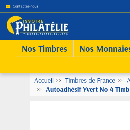
Contactez-nous
Nos Timbres
Nos Monnaie
Accueil
Timbres de France
A
Autoadhésif Yvert No 4 Timb