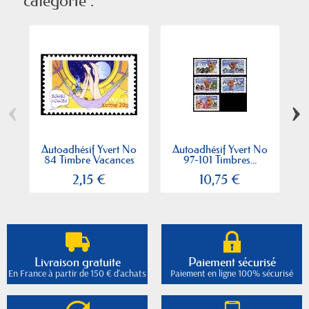
catégorie :
‹
›
Autoadhésif Yvert No
Autoadhésif Yvert No
A
84 Timbre Vacances
97-101 Timbres...
2,15 €
10,75 €
Livraison gratuite
Paiement sécurisé
En France à partir de 150 € d'achats
Paiement en ligne 100% sécurisé