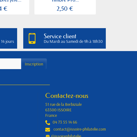
4 €
2,50 €
2,00
Service client
 14 jours
Du Mardi au Samedi de 9h à 18h30
Contactez-nous
51 rue de la Berbiziale
63500 ISSOIRE
France
04 73 55 14 66
contact@issoire-philatelie.com
@issoirephilatelie