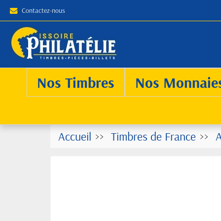
Contactez-nous
Nos Timbres
Nos Monnaie
Accueil
Timbres de France
A