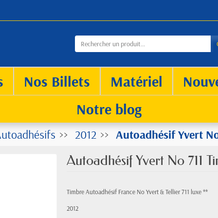
s
Nos Billets
Matériel
Nouv
Notre blog
utoadhésifs
2012
Autoadhésif Yvert No
Autoadhésif Yvert No 711 Ti
Timbre Autoadhésif France No Yvert & Tellier 711 luxe **
2012