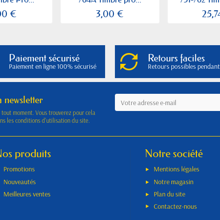
00 €
3,00 €
25,7
Paiement sécurisé
Retours faciles
Paiement en ligne 100% sécurisé
Retours possibles pendant
a newsletter
à tout moment. Vous trouverez pour cela
s les conditions d'utilisation du site.
os produits
Notre société
Promotions
Mentions légales
Nouveautés
Notre magasin
Meilleures ventes
Plan du site
Contactez-nous