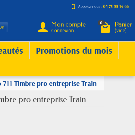
Appelez-nous :
04 73 55 14 66
Mon compte
Panier
0
OK
Connexion
(vide)
eautés
Promotions du mois
 711 Timbre pro entreprise Train
mbre pro entreprise Train