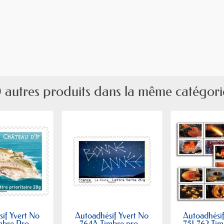
 autres produits dans la même catégori
if Yvert No
Autoadhésif Yvert No
Autoadhésif
bre Pro...
764A Timbre pro...
751-762 Timb