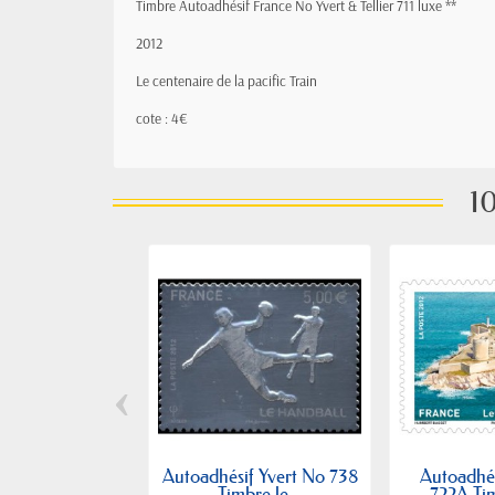
Timbre Autoadhésif France No Yvert & Tellier 711 luxe **
2012
Le centenaire de la pacific Train
cote : 4€
10
‹
Autoadhésif Yvert No 738
Autoadhés
Timbre le...
722A Tim