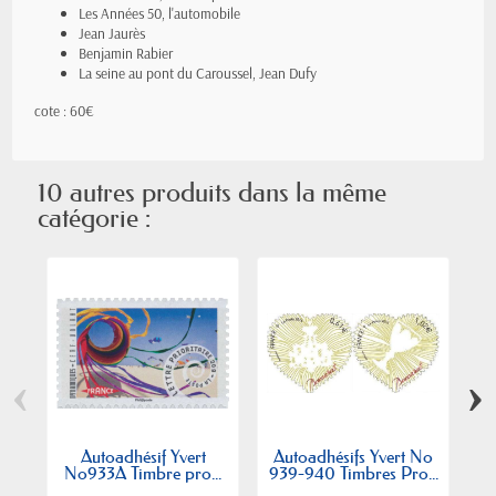
Les Années 50, l'automobile
Jean Jaurès
Benjamin Rabier
La seine au pont du Caroussel, Jean Dufy
cote : 60€
10 autres produits dans la même
catégorie :
‹
›
Autoadhésif Yvert
Autoadhésifs Yvert No
A
No933A Timbre pro...
939-940 Timbres Pro...
1