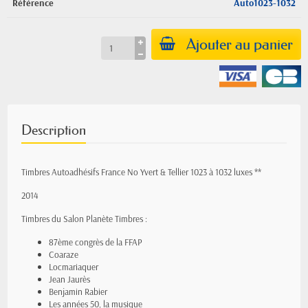
Référence
Auto1023-1032
Ajouter au panier
Description
Timbres Autoadhésifs France No Yvert & Tellier 1023 à 1032 luxes **
2014
Timbres du Salon Planète Timbres
:
87ème congrès de la FFAP
Coaraze
Locmariaquer
Jean Jaurès
Benjamin Rabier
Les années 50, la musique