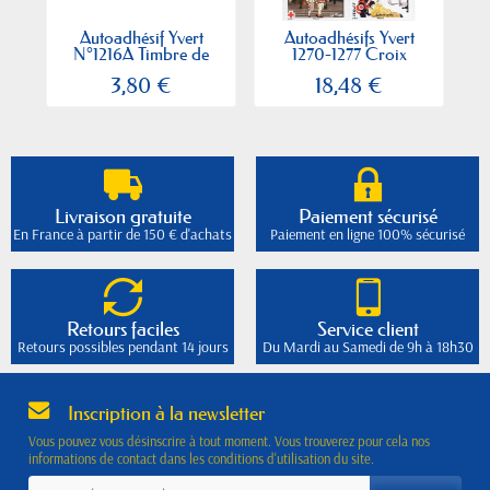
Autoadhésif Yvert
Autoadhésifs Yvert
N°1216A Timbre de
1270-1277 Croix
carnet...
rouge...
3,80 €
18,48 €
Livraison gratuite
Paiement sécurisé
En France à partir de 150 € d'achats
Paiement en ligne 100% sécurisé
Retours faciles
Service client
Retours possibles pendant 14 jours
Du Mardi au Samedi de 9h à 18h30
Inscription à la newsletter
Vous pouvez vous désinscrire à tout moment. Vous trouverez pour cela nos
informations de contact dans les conditions d'utilisation du site.