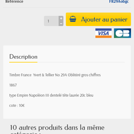
Référence
FR29Aobgc
Ajouter au panier
Description
Timbre France Yvert & Tellier
No
29A Oblitéré gros chiffres
1867
type Empire
Napoléon III
dentelé tête laurée 20c bleu
cote : 10€
10 autres produits dans la même