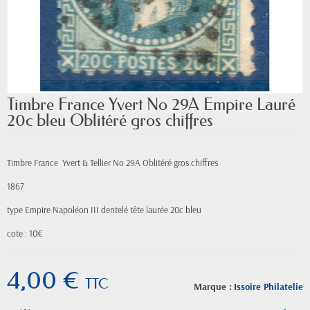
Timbre France Yvert No 29A Empire Lauré
20c bleu Oblitéré gros chiffres
Timbre France Yvert & Tellier
No
29A Oblitéré gros chiffres
1867
type Empire
Napoléon III
dentelé tête laurée 20c bleu
cote : 10€
4,00 €
TTC
Marque :
Issoire Philatelie