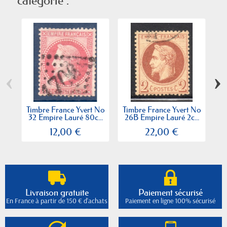
catégorie :
‹
›
Timbre France Yvert No
Timbre France Yvert No
Ti
32 Empire Lauré 80c...
26B Empire Lauré 2c...
12,00 €
22,00 €
Livraison gratuite
Paiement sécurisé
En France à partir de 150 € d'achats
Paiement en ligne 100% sécurisé