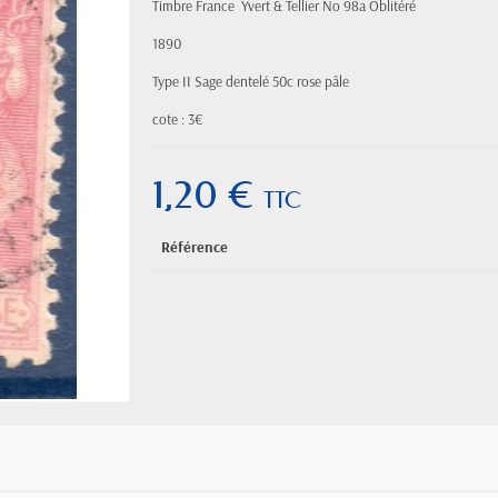
Timbre France Yvert & Tellier
No 98a Oblitéré
1890
Type II Sage
dentelé 50c rose pâle
cote : 3€
1,20 €
TTC
Référence