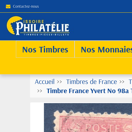
Contactez-nous
Nos Timbres
Nos Monnaie
Accueil
Timbres de France
T
Timbre France Yvert No 98a T