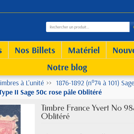
s
Nos Billets
Matériel
Nouv
Notre blog
imbres à L'unité
1876-1892 (n°74 à 101) Sag
ype II Sage 50c rose pâle Oblitéré
Timbre France Yvert No 98a
Oblitéré