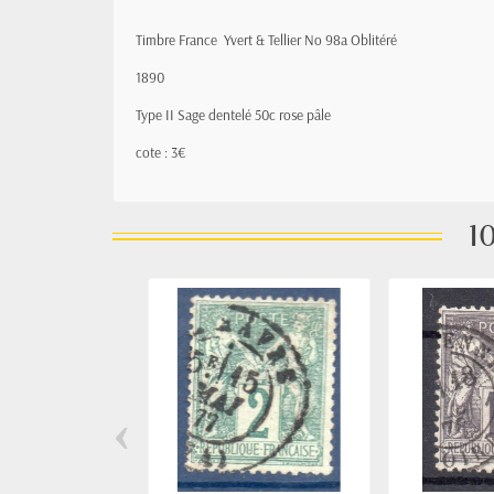
Timbre France Yvert & Tellier
No 98a Oblitéré
1890
Type II Sage
dentelé 50c rose pâle
cote : 3€
10
‹