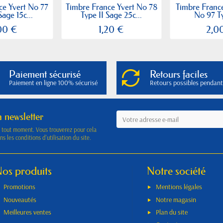
ce Yvert No 77
Timbre France Yvert No 78
Timbre France
Sage 15c...
Type II Sage 25c...
No 97 Ty
00 €
1,20 €
2,0
Paiement sécurisé
Retours faciles
Paiement en ligne 100% sécurisé
Retours possibles pendant
a newsletter
à tout moment. Vous trouverez pour cela
s les conditions d'utilisation du site.
os produits
Notre société
Promotions
Mentions légales
Nouveautés
Notre magasin
Meilleures ventes
Plan du site