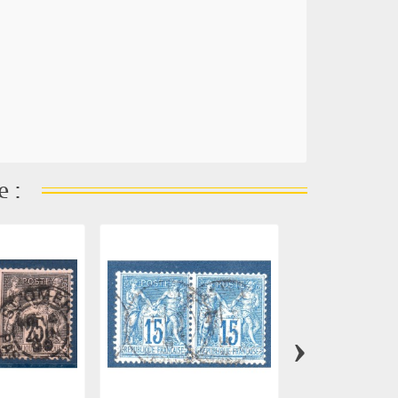
e :
›