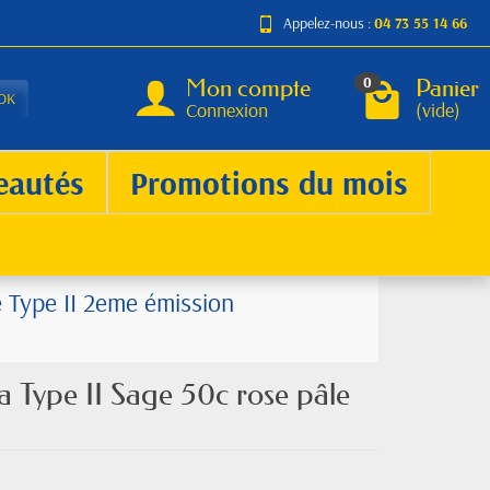
Appelez-nous :
04 73 55 14 66
Mon compte
Panier
0
OK
Connexion
(vide)
eautés
Promotions du mois
e Type II 2eme émission
 Type II Sage 50c rose pâle