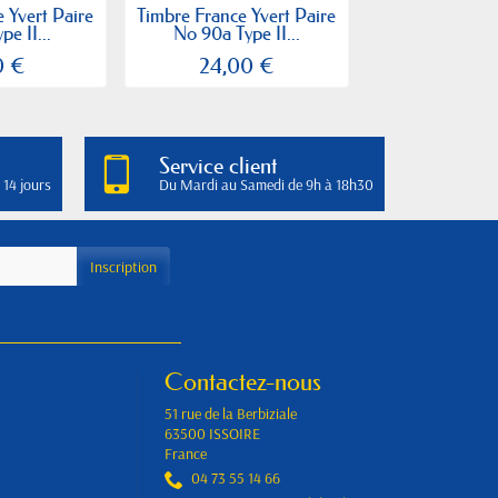
 Yvert Paire
Timbre France Yvert Paire
Timbre France
pe II...
No 90a Type II...
89 Type II Sa
0 €
24,00 €
8,00
Service client
 14 jours
Du Mardi au Samedi de 9h à 18h30
Contactez-nous
51 rue de la Berbiziale
63500 ISSOIRE
France
04 73 55 14 66