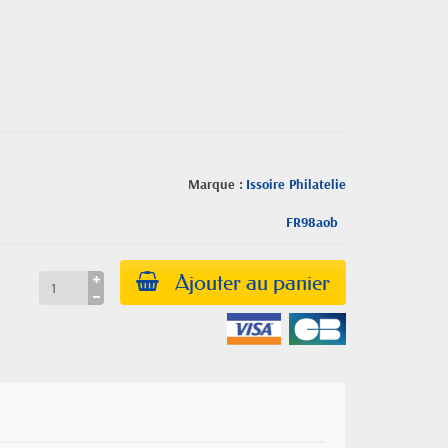
Marque :
Issoire Philatelie
FR98aob
Ajouter au panier