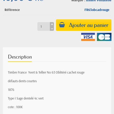
Marque :
Issoire Philatelie
Référence
FR63obcadrouge
Ajouter au panier
Description
Timbre France Yvert & Tellier
No
63 Oblitéré cachet rouge
défauts dents courtes
1876
Type I Sage
dentelé 4c vert
cote : 100€