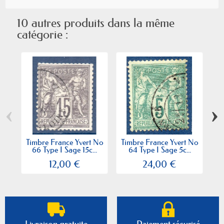
10 autres produits dans la même
catégorie :
‹
›
Timbre France Yvert No
Timbre France Yvert No
Ti
66 Type I Sage 15c...
64 Type I Sage 5c...
12,00 €
24,00 €
Livraison gratuite
Paiement sécurisé