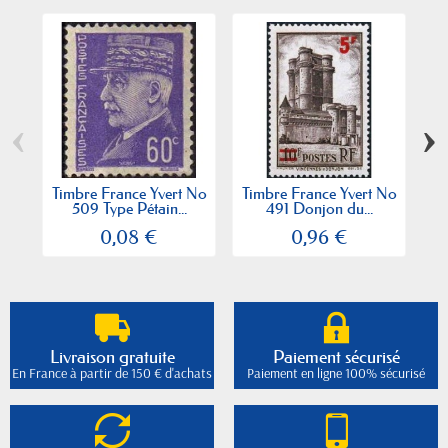
‹
›
Timbre France Yvert No
Timbre France Yvert No
Ti
509 Type Pétain...
491 Donjon du...
0,08 €
0,96 €
Livraison gratuite
Paiement sécurisé
En France à partir de 150 € d'achats
Paiement en ligne 100% sécurisé